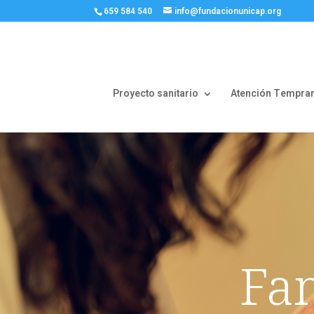
659 584 540
info@fundacionunicap.org
Proyecto sanitario
Atención Tempra
Fam