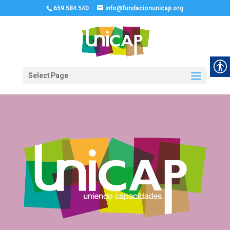
659 584 540
info@fundacionunicap.org
Select Page