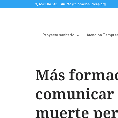
659 584 540
info@fundacionunicap.org
Proyecto sanitario
Atención Tempra
Más formac
comunicar a
muerte per